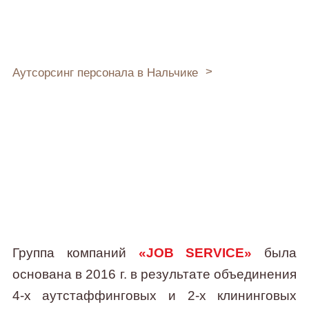
Аутсорсинг
персонала
Аутсорсинг персонала в Нальчике
О компании
О компании Job
Service
Группа компаний
«JOB SERVICE»
была
основана в 2016 г. в результате объединения
4-х аутстаффинговых
и 2-х клининговых