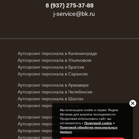
8 (937) 275-37-88
j-service@bk.ru
Аутсорсинг персонала в Калининграде
Аутсорсинг персонала в Ульяновске
Аутсорсинг персонала в Братске
Аутсорсинг персонала в Саранске
Аутсорсинг персонала в Армавире
Аутсорсинг персонала в Челябинске
Аутсорсинг персонала в Шахтах
Аутсорсинг персонала в Орле
Мы используем cookie и сервис Яндекс
Метрика для анализа посещаемости.
Аутсорсинг персонала в Иваново
Продолжая использовать сайт, вы
Аутсорсинг персонала в Сызрани
соглашаетесь с
Политикой cookie
и
Политикой обработки персональных
Аутсорсинг персонала в Краснодаре
данных
.
Аутсорсинг персонала в Тольятти